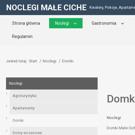
NOCLEGI MAŁE CICHE
Kwatery, Pokoje, Apartam
Strona główna
Noclegi
Gastronomia
Regulamin
Jesteś tutaj:
Start
Noclegi
Domki
Noclegi
Domk
Agroturystyka
Apartamenty
Noclegi
Domki
Domki Małe Cic
Domy wczasowe