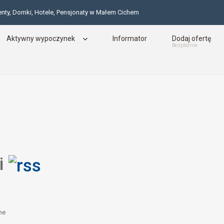
enty, Domki, Hotele, Pensjonaty w Małem Cichem
Aktywny wypoczynek
Informator
Dodaj ofertę
Bezpłatnie
i
he